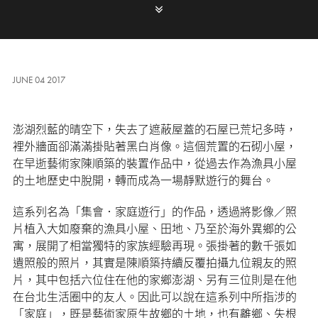
JUNE 04 2017
澎湖烈藍的晴空下，失去了遮蔽屋蓋的石屋已荒圮多時，
裡外牆面卻滿滿掛貼著黑白肖像。這個荒置的石砌小屋，
在早逝藝術家陳順築的裝置作品中，從過去作為漁具小屋
的土地歷史中脫開，轉而成為一場靜默遊行的舞台。
這系列名為「集會．家庭遊行」的作品，透過將影像／照
片植入大如廢棄的漁具小屋、田地、乃至於海外異鄉的公
寓，展開了相當獨特的家族經驗再現。張掛著的數千張如
遺照般的照片，其實是陳順築持續反覆拍攝九位親友的照
片，其中包括六位住在他的家鄉澎湖、另有三位則是在他
在台北生活圈中的友人。因此可以說在這系列中所指涉的
「家庭」，既是藝術家原生故鄉的土地，也有離鄉、失根