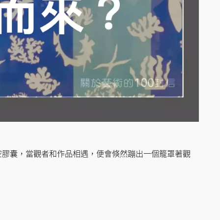
空膠囊，當觀者和作品相遇，便會倏然蹦出一個籠罩著觀