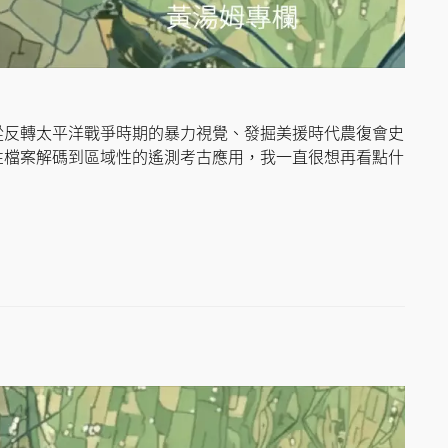
從反轉太平洋戰爭時期的暴力視覺、發掘美援時代農復會史
性檔案解碼到區域性的遙測考古應用，我一直很想再看點什