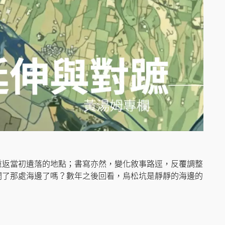
重返當初遺落的地點；書寫亦然，變化敘事路逕，反覆調整
開了那處海邊了嗎？數年之後回看，烏松坑是靜靜的海邊的