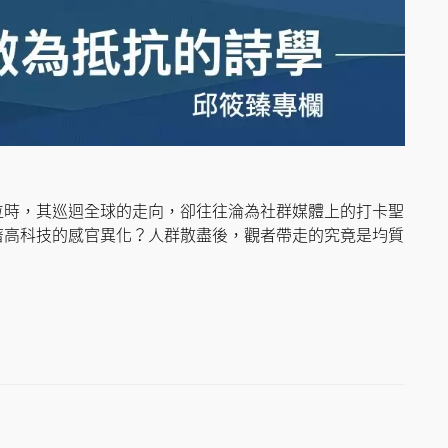
位時，其巡迴全球的走向，卻往往淪為社群媒體上的打卡聖
著高科技的感官異化？人群散盡後，觀者帶走的究竟是均質