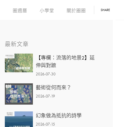
SHARE
文
圈週曆
小學堂
關於圈圈
最新文章
【專欄：流落的地景2】延
伸與對蹠
2026-07-30
藝術從何而來？
2026-07-19
幻象做為抵抗的詩學
2026-07-15