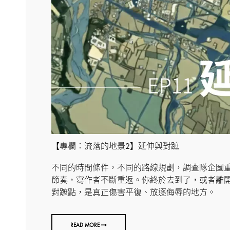
【專欄：流落的地景2】延伸與對蹠
不同的時間條件，不同的路線規劃，調查隊企圖
節奏，寫作者不斷重返。你終於去到了，或者離
對蹠點，是真正傷害平復、放逐侮辱的地方。
READ MORE