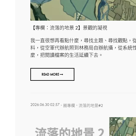
【專欄：流落的地景 2】景觀的凝視
我一直很想再看點什麼，尋找主題、尋找觀點，
料，從空軍代辦航照到林務局自辦航攝，從系統
麼，把閱讀檔案的生活延續下去。
READ MORE
2026.06.30 02:57
-
-
圈專欄
流落的地景#2