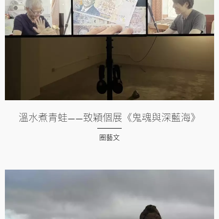
溫水煮青蛙——致穎個展《鬼魂與深藍海》
圈藝文