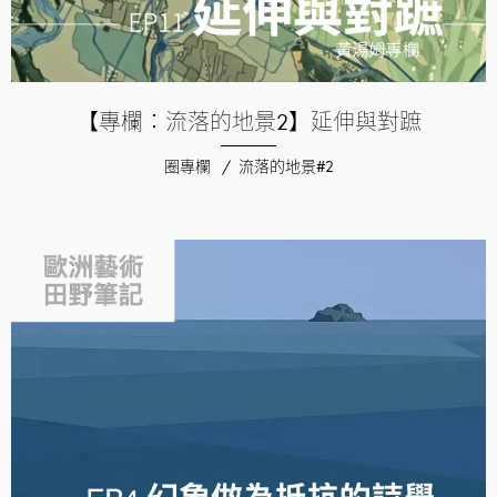
【專欄：流落的地景2】延伸與對蹠
圈專欄
流落的地景#2