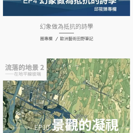
幻象做為抵抗的詩學
圈專欄
歐洲藝術田野筆記