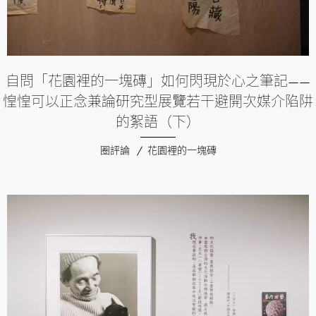
自問「花園裡的一塊磚」如何閃現於心之筆記——
惶惶可以正念兼論研究型展覽若干避開次媒介陷阱
的絮語（下）
圈評論
花園裡的一塊磚