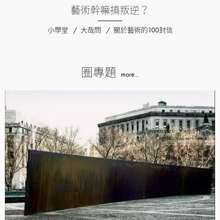
藝術幹嘛搞叛逆？
小學堂
大哉問
關於藝術的100封信
圈專題