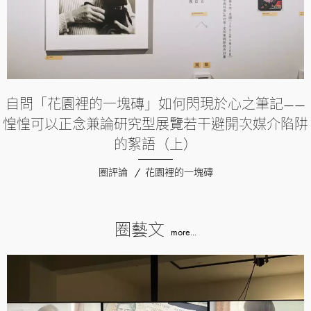
自問「花園裡的一塊磚」如何閃現於心之筆記——
惶惶可以正念兼論研究型展覽若干避開次媒介陷阱
的絮語（上）
圈評論
花園裡的一塊磚
圈藝文