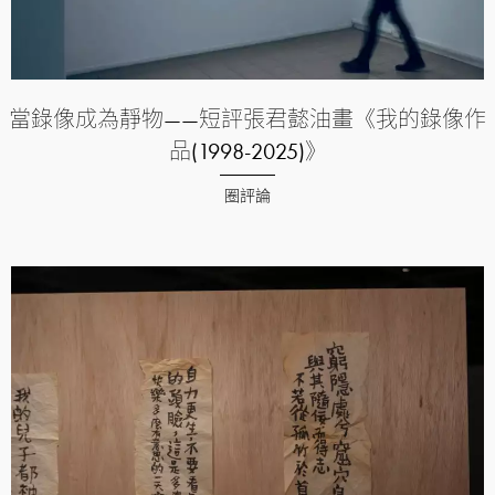
當錄像成為靜物——短評張君懿油畫《我的錄像作
品(1998-2025)》
圈評論